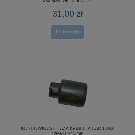
Kod produktu:
900060243
31,00 zł
Do koszyka
KOŃCÓWKA STELAŻA ISABELLA CARBONX
22MM ŁĄCZNIK