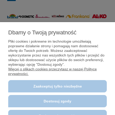
Dbamy o Twoją prywatność
Pomoc
Pliki cookies i pokrewne im technologie umożliwiają
poprawne działanie strony i pomagają nam dostosować
Dostawy i płatności
ofertę do Twoich potrzeb. Możesz zaakceptować
wykorzystanie przez nas wszystkich tych plików i przejść do
sklepu lub dostosować użycie plików do swoich preferencji,
Moje konto
wybierając opcję "Dostosuj zgody".
Więcej o plikach cookies przeczytasz w naszej Polityce
prywatności.
Gwarancja i zwroty
Zaakceptuj tylko niezbędne
O firmie
Dostosuj zgody
Polecane strony