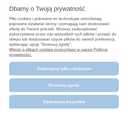
Dbamy o Twoją prywatność
Pomoc
Pliki cookies i pokrewne im technologie umożliwiają
poprawne działanie strony i pomagają nam dostosować
Dostawy i płatności
ofertę do Twoich potrzeb. Możesz zaakceptować
wykorzystanie przez nas wszystkich tych plików i przejść do
sklepu lub dostosować użycie plików do swoich preferencji,
Moje konto
wybierając opcję "Dostosuj zgody".
Więcej o plikach cookies przeczytasz w naszej Polityce
prywatności.
Gwarancja i zwroty
Zaakceptuj tylko niezbędne
O firmie
Dostosuj zgody
Polecane strony
Zaakceptuj wszystkie
© Center-Camp.pl Wszelkie prawa zastrzeżone.
Pokaż pełną wersję strony