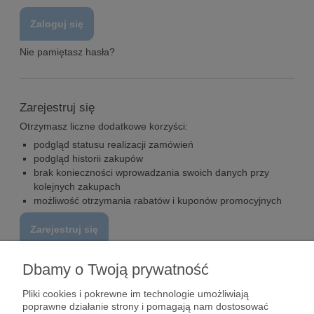
Zaloguj się
Nie pamiętasz hasła?
Zarejestruj się
Otrzymasz liczne dodatkowe korzyści:
podgląd statusu realizacji zamówień
podgląd historii zakupów
brak konieczności wprowadzania swoich danych przy
kolejnych zakupach
możliwość otrzymania rabatów i kuponów promocyjnych
Zarejestruj się
Dbamy o Twoją prywatność
Pomoc
Pliki cookies i pokrewne im technologie umożliwiają
poprawne działanie strony i pomagają nam dostosować