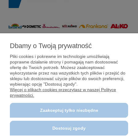
Dbamy o Twoją prywatność
Pomoc
Pliki cookies i pokrewne im technologie umożliwiają
poprawne działanie strony i pomagają nam dostosować
Dostawy i płatności
ofertę do Twoich potrzeb. Możesz zaakceptować
wykorzystanie przez nas wszystkich tych plików i przejść do
sklepu lub dostosować użycie plików do swoich preferencji,
Moje konto
wybierając opcję "Dostosuj zgody".
Więcej o plikach cookies przeczytasz w naszej Polityce
prywatności.
Gwarancja i zwroty
Zaakceptuj tylko niezbędne
O firmie
Dostosuj zgody
Polecane strony