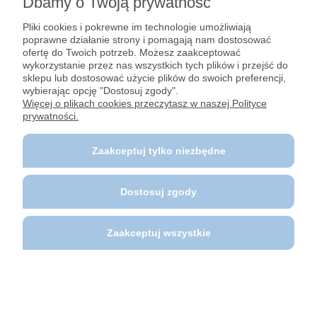
Dbamy o Twoją prywatność
Pomoc
Pliki cookies i pokrewne im technologie umożliwiają
poprawne działanie strony i pomagają nam dostosować
Dostawy i płatności
ofertę do Twoich potrzeb. Możesz zaakceptować
wykorzystanie przez nas wszystkich tych plików i przejść do
sklepu lub dostosować użycie plików do swoich preferencji,
Moje konto
wybierając opcję "Dostosuj zgody".
Więcej o plikach cookies przeczytasz w naszej Polityce
prywatności.
Gwarancja i zwroty
Zaakceptuj tylko niezbędne
O firmie
Dostosuj zgody
Polecane strony
Zaakceptuj wszystkie
© Center-Camp.pl Wszelkie prawa zastrzeżone.
Pokaż pełną wersję strony
Sklep internetowy Shoper.pl