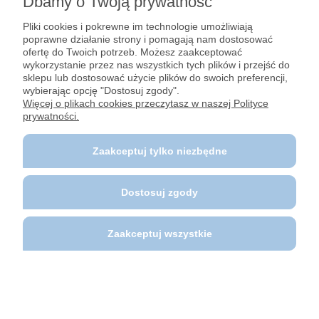
Dbamy o Twoją prywatność
Pliki cookies i pokrewne im technologie umożliwiają
poprawne działanie strony i pomagają nam dostosować
ofertę do Twoich potrzeb. Możesz zaakceptować
wykorzystanie przez nas wszystkich tych plików i przejść do
sklepu lub dostosować użycie plików do swoich preferencji,
wybierając opcję "Dostosuj zgody".
PODŁOGA DO PRZEDSIONKA NAMIOTU
Więcej o plikach cookies przeczytasz w naszej Polityce
SZARA 2,5X6M FLINT
prywatności.
Dostępność:
na wyczerpaniu
Kod produktu:
76164
Zaakceptuj tylko niezbędne
859,00 zł
Dostosuj zgody
Do koszyka
Zaakceptuj wszystkie