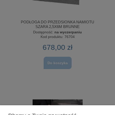
PODŁOGA DO PRZEDSIONKA NAMIOTU
SZARA 2,5X6M BRUNNE
Dostępność:
na wyczerpaniu
Kod produktu:
76704
678,00 zł
Do koszyka