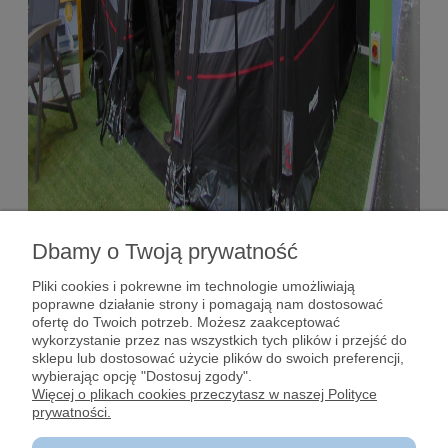
Dbamy o Twoją prywatność
Pomoc
Pliki cookies i pokrewne im technologie umożliwiają
poprawne działanie strony i pomagają nam dostosować
Dostawy i płatności
ofertę do Twoich potrzeb. Możesz zaakceptować
wykorzystanie przez nas wszystkich tych plików i przejść do
sklepu lub dostosować użycie plików do swoich preferencji,
Moje konto
wybierając opcję "Dostosuj zgody".
Więcej o plikach cookies przeczytasz w naszej Polityce
prywatności.
Gwarancja i zwroty