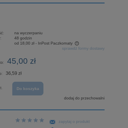
ć:
na wyczerpaniu
:
48 godzin
od 18,00 zł
- InPost Paczkomaty
sprawdź formy dostawy
Cena nie zawiera ewentualnych kosztów
45,00 zł
płatności
to:
36,59 zł
o:
t.
Do koszyka
dodaj do przechowalni
zapytaj o produkt