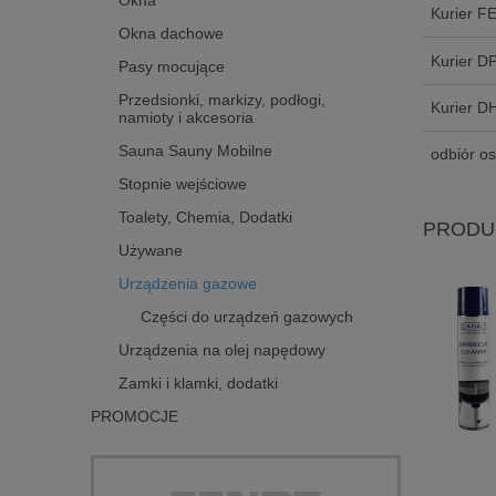
Okna
Kurier F
Okna dachowe
Kurier D
Pasy mocujące
Przedsionki, markizy, podłogi,
Kurier D
namioty i akcesoria
Sauna Sauny Mobilne
odbiór os
Stopnie wejściowe
Toalety, Chemia, Dodatki
PRODU
Używane
Urządzenia gazowe
Części do urządzeń gazowych
Urządzenia na olej napędowy
Zamki i klamki, dodatki
PROMOCJE