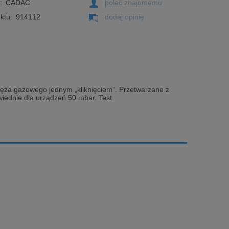
:
CADAC
poleć znajomemu
ktu:
914112
dodaj opinię
 węża gazowego jednym „kliknięciem”. Przetwarzane z
ednie dla urządzeń 50 mbar. Test.