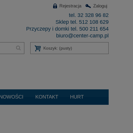
Rejestracja
Zaloguj
tel. 32 328 96 82
Sklep tel. 512 108 629
Przyczepy i domki tel. 500 211 654
biuro@center-camp.pl
Koszyk:
(pusty)
NOWOŚCI
KONTAKT
HURT
czenie Filtrów DPF/FAP