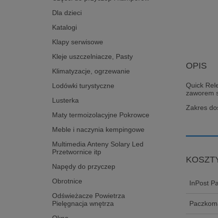
Dla dzieci
Katalogi
Klapy serwisowe
Kleje uszczelniacze, Pasty
OPIS
Klimatyzacje, ogrzewanie
Quick Rel
Lodówki turystyczne
zaworem s
Lusterka
Zakres dos
Maty termoizolacyjne Pokrowce
Meble i naczynia kempingowe
Multimedia Anteny Solary Led
Przetwornice itp
KOSZT
Napędy do przyczep
Obrotnice
InPost P
Odświeżacze Powietrza
Pielęgnacja wnętrza
Paczkoma