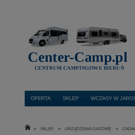
SKLEP
WCZASY W JARO
KATALOGI
O NAS
AK
»
»
»
SKLEP
URZĄDZENIA GAZOWE
CADA