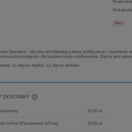
Producent
Kod produ
ease Standard - złączka umożliwiająca łatwe podłączenie i zwolnienie
amouszczelniającym dla bezpiecznego użytkowania. Złącze jest odpowi
tawy: 1x złącze męskie, 1x złącze żeńskie
Y DOSTAWY
aczkomaty
18,00 zł
CENA NIE ZAWIERA EWENTUALNYCH
KOSZTÓW PŁATNOŚCI
ty InPost
(Paczkomaty InPost)
19,00 zł