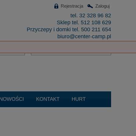
Rejestracja
Zaloguj
tel. 32 328 96 82
Sklep tel. 512 108 629
Przyczepy i domki tel. 500 211 654
biuro@center-camp.pl
Koszyk:
(pusty)
NOWOŚCI
KONTAKT
HURT
czenie Filtrów DPF/FAP