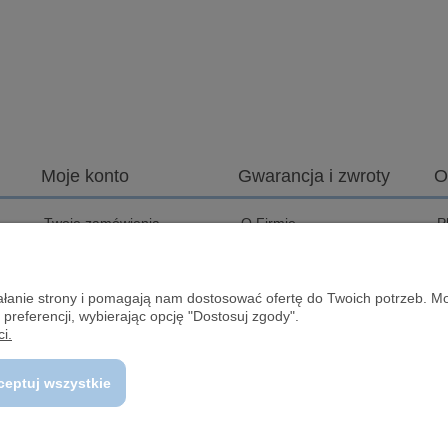
Moje konto
Gwarancja i zwroty
O
Twoje zamówienia
O Firmie
P
Ustawienia konta
Zwrot Towaru
C
D
Przechowalnia
Serwis
ziałanie strony i pomagają nam dostosować ofertę do Twoich potrzeb. 
J
 preferencji, wybierając opcję "Dostosuj zgody".
I
i.
B
ceptuj wszystkie
© Center-Camp.pl Wszelkie prawa zastrzeżone.