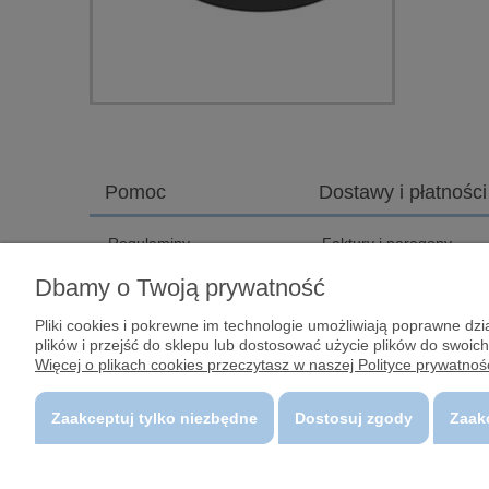
Pomoc
Dostawy i płatności
Regulaminy
Faktury i paragony
Zwroty i reklamacje
KONTAKT I DOJAZD
Dbamy o Twoją prywatność
Polityka prywatności
Śledzenie paczki
Pliki cookies i pokrewne im technologie umożliwiają poprawne d
Bezpieczeństwo
Koszty dostawy
plików i przejść do sklepu lub dostosować użycie plików do swoich
Płatności
Więcej o plikach cookies przeczytasz w naszej Polityce prywatnośc
Zaakceptuj tylko niezbędne
Dostosuj zgody
Zaak