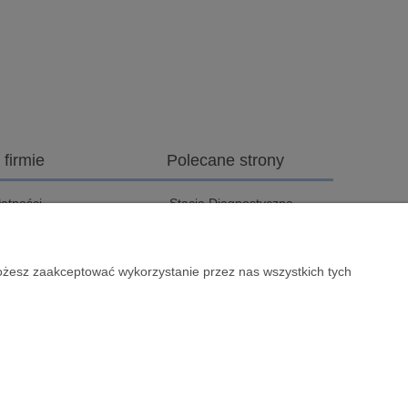
 firmie
Polecane strony
łatności
Stacja Diagnostyczna
zyszczenie Filtrów
Pole Kempingowe Cres
PF/FAP
Losinj
Możesz zaakceptować wykorzystanie przez nas wszystkich tych
ak dojechać
Szyby do kamperów
nformacje o firmie
Pola kempingowe Baia
Holiday
log
Pole kempingowe MOLO
Osiek