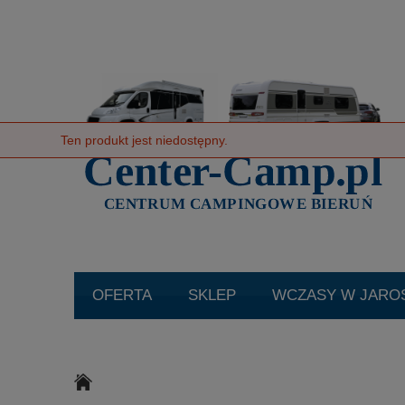
Ten produkt jest niedostępny.
SKLEP
WCZASY W JARO
KATALOGI
O NAS
AK