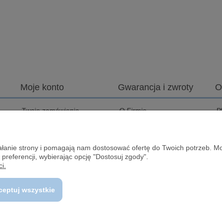
Moje konto
Gwarancja i zwroty
O
Twoje zamówienia
O Firmie
P
Ustawienia konta
Zwrot Towaru
C
D
Przechowalnia
Serwis
ziałanie strony i pomagają nam dostosować ofertę do Twoich potrzeb. 
J
 preferencji, wybierając opcję "Dostosuj zgody".
I
i.
B
ceptuj wszystkie
© Center-Camp.pl Wszelkie prawa zastrzeżone.