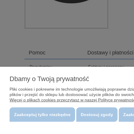
Pomoc
Dostawy i płatności
Regulaminy
Faktury i paragony
Zwroty i reklamacje
KONTAKT I DOJAZD
Dbamy o Twoją prywatność
Polityka prywatności
Śledzenie paczki
Pliki cookies i pokrewne im technologie umożliwiają poprawne d
Bezpieczeństwo
Koszty dostawy
plików i przejść do sklepu lub dostosować użycie plików do swoich
Płatności
Więcej o plikach cookies przeczytasz w naszej Polityce prywatnośc
Zaakceptuj tylko niezbędne
Dostosuj zgody
Zaak