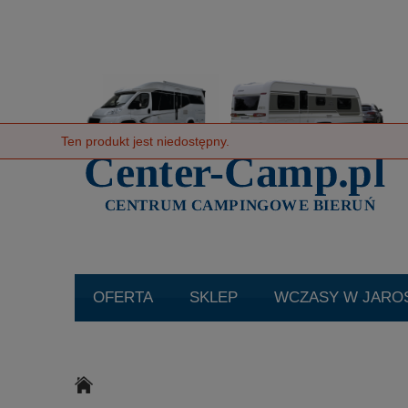
Ten produkt jest niedostępny.
SKLEP
WCZASY W JARO
KATALOGI
O NAS
AK