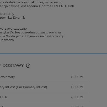
ada dodatków takich jak chlor, minerały itp.
stancja czynna jest zgodna z normą DIN EN 15030.
t srebrny
zownika Zbiornik
y
Tworzywo sztuczne
ystyka Do bezpośredniego zastosowania
nie Woda pitna, Pojemnik na czystą wodę
 Odświeża
Y DOSTAWY
aczkomaty
18,00 zł
CENA NIE ZAWIERA EWENTUALNYCH
KOSZTÓW PŁATNOŚCI
ty InPost
(Paczkomaty InPost)
19,00 zł
EDEX
20,00 zł