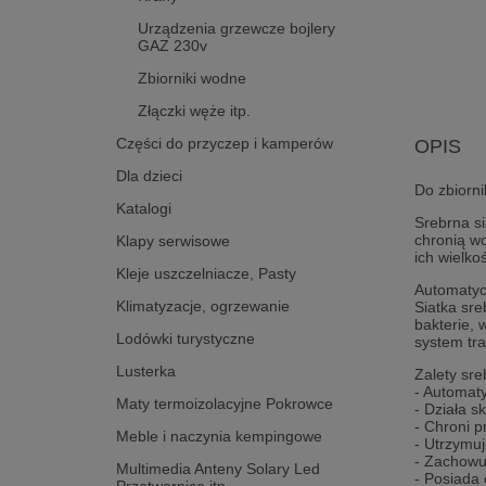
Urządzenia grzewcze bojlery
GAZ 230v
Zbiorniki wodne
Złączki węże itp.
Części do przyczep i kamperów
OPIS
Dla dzieci
Do zbiorn
Katalogi
Srebrna s
chronią wo
Klapy serwisowe
ich wielko
Kleje uszczelniacze, Pasty
Automatyc
Klimatyzacje, ogrzewanie
Siatka sr
bakterie,
Lodówki turystyczne
system tra
Lusterka
Zalety sreb
- Automat
Maty termoizolacyjne Pokrowce
- Działa 
- Chroni 
Meble i naczynia kempingowe
- Utrzymuj
- Zachowuj
Multimedia Anteny Solary Led
- Posiada 