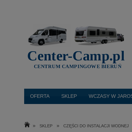
SKLEP
WCZASY W JARO
KATALOGI
O NAS
AK
»
»
SKLEP
CZĘŚCI DO INSTALACJI WODNEJ