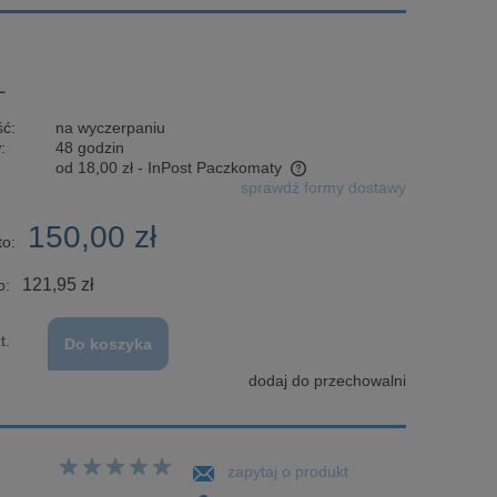
L
ć:
na wyczerpaniu
:
48 godzin
od 18,00 zł
- InPost Paczkomaty
sprawdź formy dostawy
Cena nie zawiera ewentualnych kosztów
150,00 zł
płatności
to:
121,95 zł
o:
t.
Do koszyka
dodaj do przechowalni
zapytaj o produkt