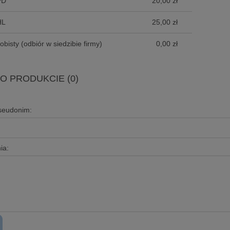
PD
20,00 zł
HL
25,00 zł
obisty
(odbiór w siedzibie firmy)
0,00 zł
 O PRODUKCIE (0)
pseudonim:
ia: