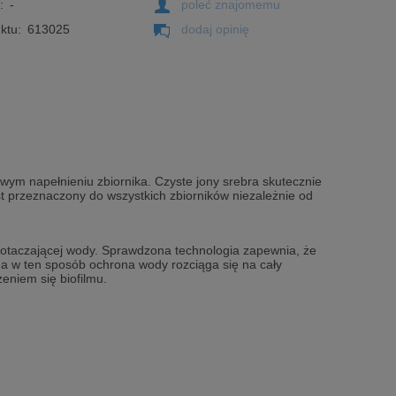
:
-
poleć znajomemu
ktu:
613025
dodaj opinię
ym napełnieniu zbiornika. Czyste jony srebra skutecznie
st przeznaczony do wszystkich zbiorników niezależnie od
 otaczającej wody. Sprawdzona technologia zapewnia, że
na w ten sposób ochrona wody rozciąga się na cały
eniem się biofilmu.