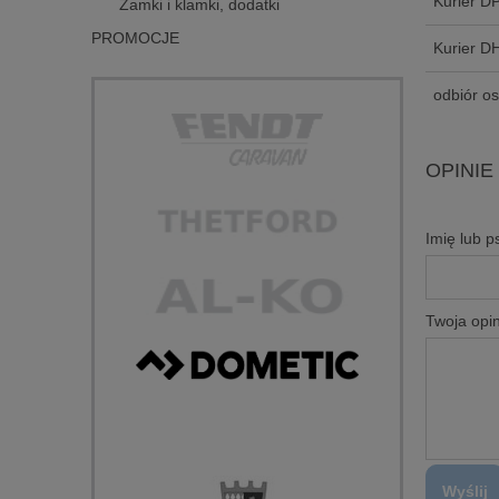
Kurier D
Zamki i klamki, dodatki
PROMOCJE
Kurier D
odbiór os
OPINIE
Imię lub 
Twoja opin
Wyślij