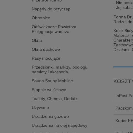
Przetwornice itp
- Nie posi
- Jej sub
Napędy do przyczep
Forma Dru
Obrotnice
Rodzaj do
Odświeżacze Powietrza
Kolor Biał
Pielęgnacja wnętrza
Materiał 
Charakter
Okna
Zastosowa
Okna dachowe
Działanie
Pasy mocujące
Przedsionki, markizy, podłogi,
namioty i akcesoria
Sauna Sauny Mobilne
KOSZT
Stopnie wejściowe
InPost P
Toalety, Chemia, Dodatki
Używane
Paczkoma
Urządzenia gazowe
Kurier F
Urządzenia na olej napędowy