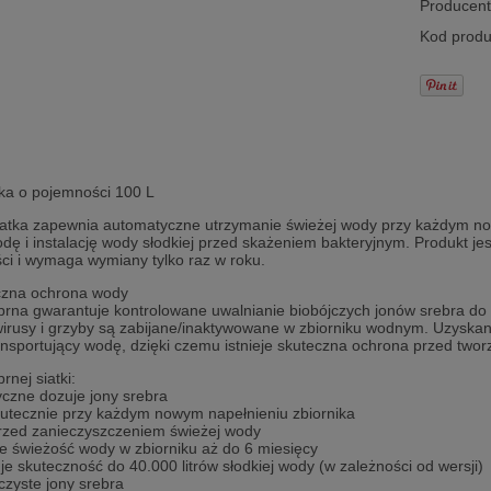
Producent
Kod produ
ika o pojemności 100 L
iatka zapewnia automatyczne utrzymanie świeżej wody przy każdym now
dę i instalację wody słodkiej przed skażeniem bakteryjnym. Produkt je
ści i wymaga wymiany tylko raz w roku.
zna ochrona wody
ebrna gwarantuje kontrolowane uwalnianie biobójczych jonów srebra do
 wirusy i grzyby są zabijane/inaktywowane w zbiorniku wodnym. Uzyska
nsportujący wodę, dzięki czemu istnieje skuteczna ochrona przed tworz
rnej siatki:
yczne dozuje jony srebra
skutecznie przy każdym nowym napełnieniu zbiornika
przed zanieczyszczeniem świeżej wody
e świeżość wody w zbiorniku aż do 6 miesięcy
e skuteczność do 40.000 litrów słodkiej wody (w zależności od wersji)
czyste jony srebra