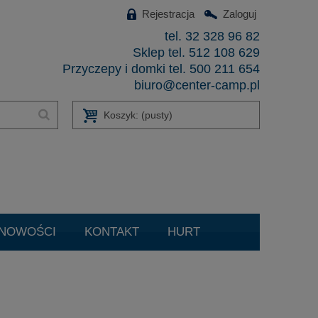
Rejestracja
Zaloguj
tel. 32 328 96 82
Sklep tel. 512 108 629
Przyczepy i domki tel. 500 211 654
biuro@center-camp.pl
Koszyk:
(pusty)
NOWOŚCI
KONTAKT
HURT
czenie Filtrów DPF/FAP