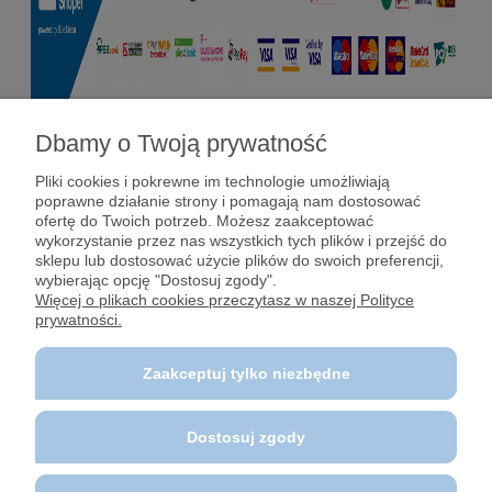
Dbamy o Twoją prywatność
Pomoc
Pliki cookies i pokrewne im technologie umożliwiają
poprawne działanie strony i pomagają nam dostosować
Dostawy i płatności
ofertę do Twoich potrzeb. Możesz zaakceptować
wykorzystanie przez nas wszystkich tych plików i przejść do
sklepu lub dostosować użycie plików do swoich preferencji,
Moje konto
wybierając opcję "Dostosuj zgody".
Więcej o plikach cookies przeczytasz w naszej Polityce
prywatności.
Gwarancja i zwroty
Zaakceptuj tylko niezbędne
O firmie
Dostosuj zgody
Polecane strony