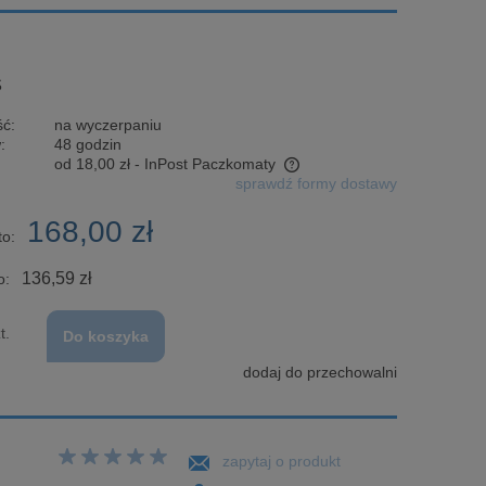
S
ć:
na wyczerpaniu
:
48 godzin
od 18,00 zł
- InPost Paczkomaty
sprawdź formy dostawy
Cena nie zawiera ewentualnych kosztów
168,00 zł
płatności
to:
136,59 zł
o:
t.
Do koszyka
dodaj do przechowalni
zapytaj o produkt