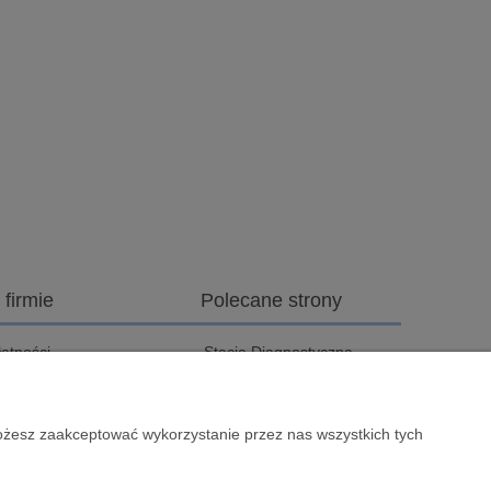
 firmie
Polecane strony
łatności
Stacja Diagnostyczna
zyszczenie Filtrów
Pole Kempingowe Cres
PF/FAP
Losinj
Możesz zaakceptować wykorzystanie przez nas wszystkich tych
ak dojechać
Szyby do kamperów
nformacje o firmie
Pola kempingowe Baia
Holiday
log