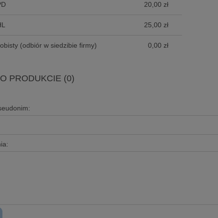
PD
20,00 zł
HL
25,00 zł
obisty
(odbiór w siedzibie firmy)
0,00 zł
 O PRODUKCIE (0)
pseudonim:
ia: