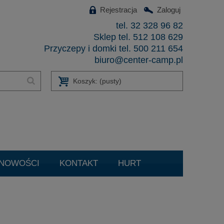
Rejestracja
Zaloguj
tel. 32 328 96 82
Sklep tel. 512 108 629
Przyczepy i domki tel. 500 211 654
biuro@center-camp.pl
Koszyk:
(pusty)
NOWOŚCI
KONTAKT
HURT
czenie Filtrów DPF/FAP