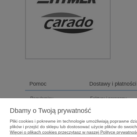
Pomoc
Dostawy i płatności
Regulaminy
Faktury i paragony
Zwroty i reklamacje
KONTAKT I DOJAZD
Dbamy o Twoją prywatność
Polityka prywatności
Śledzenie paczki
Pliki cookies i pokrewne im technologie umożliwiają poprawne d
Bezpieczeństwo
Koszty dostawy
plików i przejść do sklepu lub dostosować użycie plików do swoich
Płatności
Więcej o plikach cookies przeczytasz w naszej Polityce prywatnośc