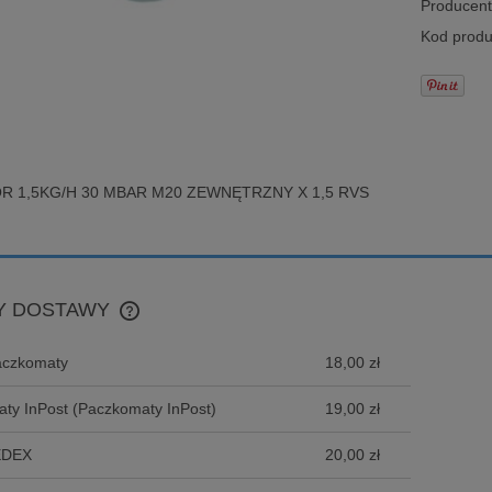
Producent
Kod produ
R 1,5KG/H 30 MBAR M20 ZEWNĘTRZNY X 1,5 RVS
Y DOSTAWY
aczkomaty
18,00 zł
CENA NIE ZAWIERA EWENTUALNYCH
KOSZTÓW PŁATNOŚCI
ty InPost
(Paczkomaty InPost)
19,00 zł
EDEX
20,00 zł