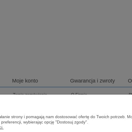
Moje konto
Gwarancja i zwroty
O
Twoje zamówienia
O Firmie
P
Ustawienia konta
Zwrot Towaru
C
D
Przechowalnia
Serwis
ziałanie strony i pomagają nam dostosować ofertę do Twoich potrzeb. 
J
 preferencji, wybierając opcję "Dostosuj zgody".
I
i.
B