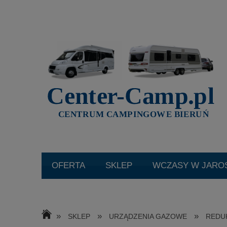
SKLEP
WCZASY W JARO
KATALOGI
O NAS
AK
»
»
»
SKLEP
URZĄDZENIA GAZOWE
REDUK