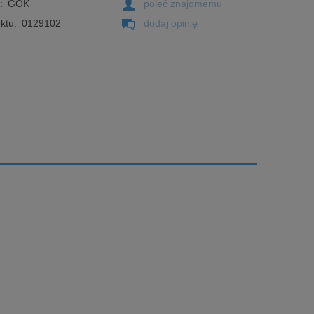
:
GOK
poleć znajomemu
ktu:
0129102
dodaj opinię