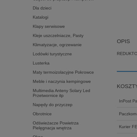
Dla dzieci
Katalogi
Klapy serwisowe
Kleje uszczelniacze, Pasty
OPIS
Klimatyzacje, ogrzewanie
REDUKTO
Lodówki turystyczne
Lusterka
Maty termoizolacyjne Pokrowce
Meble i naczynia kempingowe
KOSZT
Multimedia Anteny Solary Led
Przetwornice itp
InPost P
Napędy do przyczep
Obrotnice
Paczkoma
Odświeżacze Powietrza
Kurier F
Pielęgnacja wnętrza