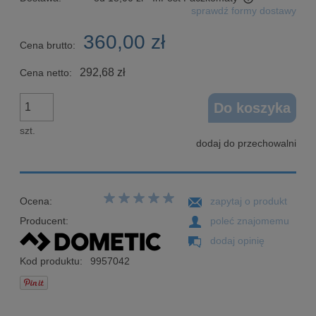
sprawdź formy dostawy
Cena nie zawiera ewentualnych kosztów płatności
360,00 zł
Cena brutto:
292,68 zł
Cena netto:
Do koszyka
szt.
dodaj do przechowalni
Ocena:
zapytaj o produkt
Producent:
poleć znajomemu
dodaj opinię
Kod produktu:
9957042