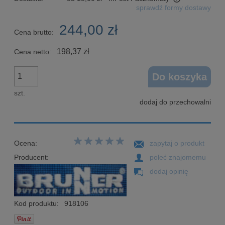
sprawdź formy dostawy
Cena nie zawiera ewentualnych kosztów płatności
244,00 zł
Cena brutto:
198,37 zł
Cena netto:
Do koszyka
szt.
dodaj do przechowalni
Ocena:
zapytaj o produkt
Producent:
poleć znajomemu
dodaj opinię
Kod produktu:
918106