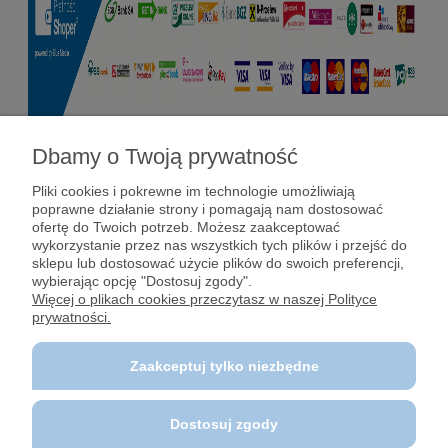
Dbamy o Twoją prywatność
Pomoc
Pliki cookies i pokrewne im technologie umożliwiają
poprawne działanie strony i pomagają nam dostosować
Dostawy i płatności
ofertę do Twoich potrzeb. Możesz zaakceptować
wykorzystanie przez nas wszystkich tych plików i przejść do
sklepu lub dostosować użycie plików do swoich preferencji,
Moje konto
wybierając opcję "Dostosuj zgody".
Więcej o plikach cookies przeczytasz w naszej Polityce
prywatności.
Gwarancja i zwroty
Zaakceptuj tylko niezbędne
O firmie
Dostosuj zgody
Polecane strony